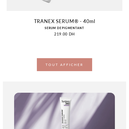
AJOUTER AU PANIER
TRANEX SERUM® - 40ml
Distributeur :
SERUM DEPIGMENTANT
Prix
219.00 DH
habituel
TOUT AFFICHER