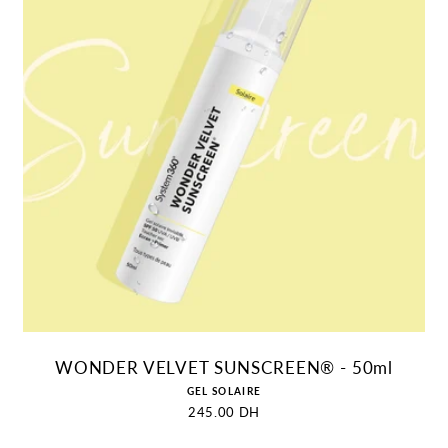
AJOUTER AU PANIER
WONDER VELVET SUNSCREEN® - 50ml
Distributeur :
GEL SOLAIRE
Prix
245.00 DH
habituel