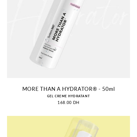
AJOUTER AU PANIER
MORE THAN A HYDRATOR® - 50ml
Distributeur :
GEL CREME HYDRATANT
Prix
168.00 DH
habituel