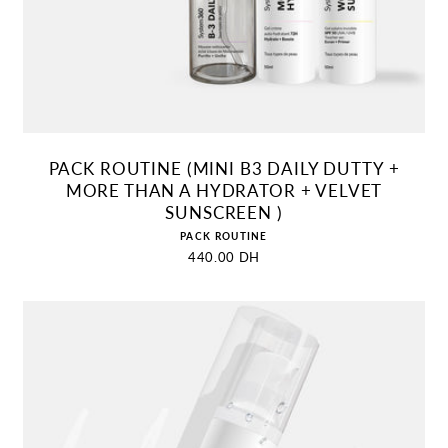
AJOUTER AU PANIER
PACK ROUTINE (MINI B3 DAILY DUTTY +
MORE THAN A HYDRATOR + VELVET
SUNSCREEN )
Distributeur :
PACK ROUTINE
Prix
440.00 DH
habituel